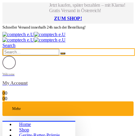
Jetzt kaufen, später bezahlen – mit Klarna!
Gratis Versand in Österreich!
ZUM SHOP!
Schneller Versand innerhalb 24h nach der Bestellung!
Search
Welcome
My Account
0
0
0
0
Mehr
Home
Shop
Geräte-Retter-Prämie