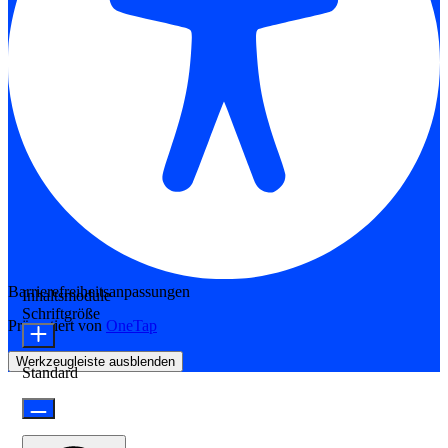
Barrierefreiheitsanpassungen
Inhaltsmodule
Schriftgröße
Präsentiert von
OneTap
Werkzeugleiste ausblenden
Standard