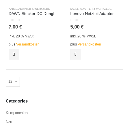
KABEL, ADAPTER & WERKZEUG
KABEL, ADAPTER & WERKZEUG
DAWN Stecker DC Dongle Konverter
Lenovo Netzteil Adapter
0
out of 5
0
out of 5
7,00
€
5,00
€
inkl. 20 % MwSt.
inkl. 20 % MwSt.
plus
Versandkosten
plus
Versandkosten
Categories
Komponenten
Neu