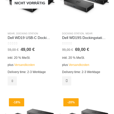
NICHT VORRÄTIG
MEHR
,
DOCKING STATION
DOCKING STATION
,
MEHR
Dell WD19 USB-C Dockingstation inkl. 130 Watt Netzteil (mit Dual-4K-Unterstützung)
Dell WD19S Dockingstation 130 Watt
0
out of 5
0
out of 5
49,00
€
69,00
€
59,00
€
99,00
€
inkl. 20 % MwSt.
inkl. 20 % MwSt.
plus
Versandkosten
plus
Versandkosten
Delivery time:
2-3 Werktage
Delivery time:
2-3 Werktage
-18%
-20%