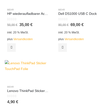
MEHR
MEHR
HP wiederaufladbarer Active Pen G3
Dell DS1000 USB C Dock
0
out of 5
0
out of 5
35,00
€
69,00
€
50,00
€
80,00
€
inkl. 20 % MwSt.
inkl. 20 % MwSt.
plus
Versandkosten
plus
Versandkosten
MEHR
Lenovo ThinkPad Sticker TouchPad Folie
0
out of 5
4,90
€