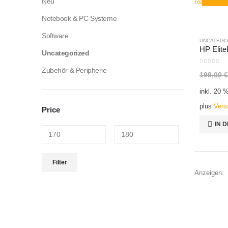
Neu
Notebook & PC Systeme
Software
UNCATEGO
Uncategorized
Zubehör & Peripherie
0
out of 
199,00
€
inkl. 20 
plus
Vers
Price
IN 
Filter
Anzeigen: