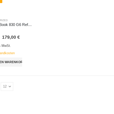
RIZED
HP EliteBook 830 G6 Refurbished – Leistungsstarkes 13″ Business Notebook inkl. Docking und Maus
5
179,00
€
% MwSt.
andkosten
DEN WARENKORB