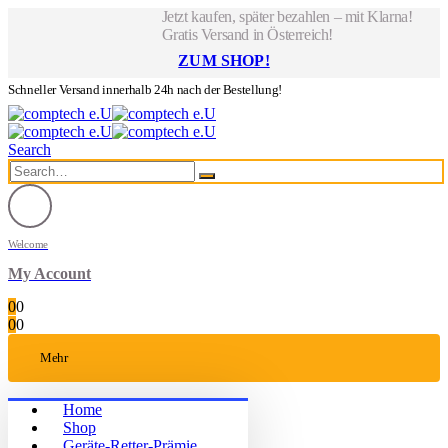
Jetzt kaufen, später bezahlen – mit Klarna!
Gratis Versand in Österreich!
ZUM SHOP!
Schneller Versand innerhalb 24h nach der Bestellung!
Search
Welcome
My Account
0
0
0
0
Mehr
Home
Shop
Geräte-Retter-Prämie