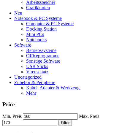
Arbeitsspeicher
Grafikkarten
Neu
Notebook & PC Systeme
Computer & PC Systeme
Docking Station
Mini PCs
Notebooks
Software
Betriebssysteme
Officeprogramme
Sonstige Software
USB Sticks
Virenschutz
Uncategorized
Zubehör & Peripherie
Kabel, Adapter & Werkzeug
Mehr
Price
Min. Preis
Max. Preis
Filter