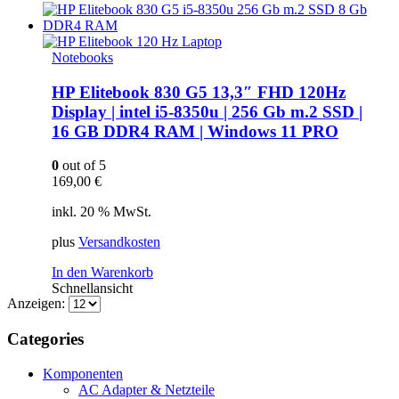
Notebooks
HP Elitebook 830 G5 13,3″ FHD 120Hz
Display | intel i5-8350u | 256 Gb m.2 SSD |
16 GB DDR4 RAM | Windows 11 PRO
0
out of 5
169,00
€
inkl. 20 % MwSt.
plus
Versandkosten
In den Warenkorb
Schnellansicht
Anzeigen:
Categories
Komponenten
AC Adapter & Netzteile