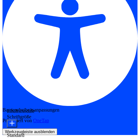
Barrierefreiheitsanpassungen
Inhaltsmodule
Schriftgröße
Präsentiert von
OneTap
Werkzeugleiste ausblenden
Standard