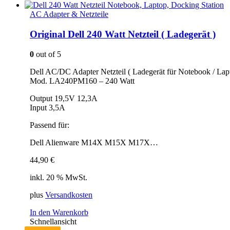
AC Adapter & Netzteile
Original Dell 240 Watt Netzteil ( Ladegerät )
0
out of 5
Dell AC/DC Adapter Netzteil ( Ladegerät für Notebook / Lapt
Mod. LA240PM160 – 240 Watt
Output 19,5V 12,3A
Input 3,5A
Passend für:
Dell Alienware M14X M15X M17X…
44,90
€
inkl. 20 % MwSt.
plus
Versandkosten
In den Warenkorb
Schnellansicht