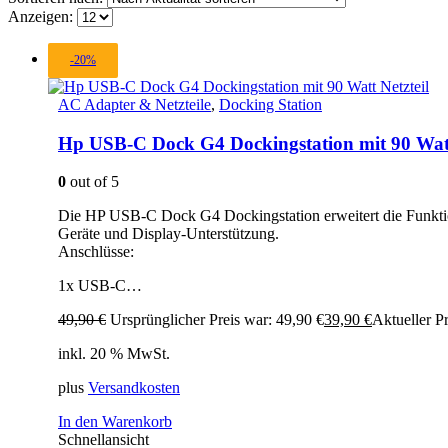
Anzeigen:
-20%
AC Adapter & Netzteile
,
Docking Station
Hp USB-C Dock G4 Dockingstation mit 90 Watt
0
out of 5
Die HP USB-C Dock G4 Dockingstation erweitert die Funktion
Geräte und Display-Unterstützung.
Anschlüsse:
1x USB-C…
49,90
€
Ursprünglicher Preis war: 49,90 €
39,90
€
Aktueller Pr
inkl. 20 % MwSt.
plus
Versandkosten
In den Warenkorb
Schnellansicht