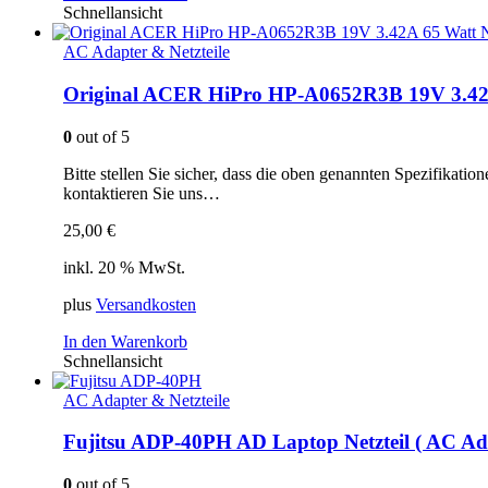
Schnellansicht
AC Adapter & Netzteile
Original ACER HiPro HP-A0652R3B 19V 3.42A 
0
out of 5
Bitte stellen Sie sicher, dass die oben genannten Spezifikati
kontaktieren Sie uns…
25,00
€
inkl. 20 % MwSt.
plus
Versandkosten
In den Warenkorb
Schnellansicht
AC Adapter & Netzteile
Fujitsu ADP-40PH AD Laptop Netzteil ( AC A
0
out of 5