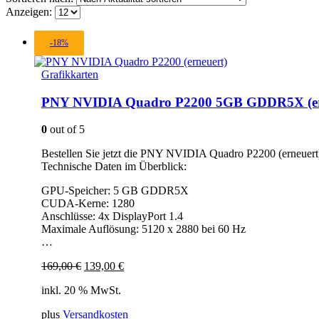
Anzeigen:
-18%
Grafikkarten
PNY NVIDIA Quadro P2200 5GB GDDR5X (er
0
out of 5
Bestellen Sie jetzt die PNY NVIDIA Quadro P2200 (erneuert
Technische Daten im Überblick:
GPU-Speicher: 5 GB GDDR5X
CUDA-Kerne: 1280
Anschlüsse: 4x DisplayPort 1.4
Maximale Auflösung: 5120 x 2880 bei 60 Hz
…
Ursprünglicher
Aktueller
169,00
€
139,00
€
Preis
Preis
inkl. 20 % MwSt.
war:
ist:
169,00 €
139,00 €.
plus
Versandkosten