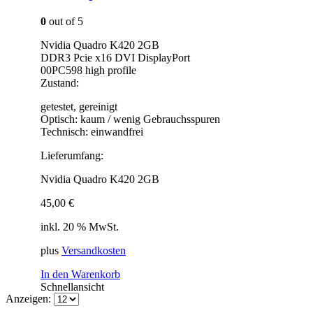
0
out of 5
Nvidia Quadro K420 2GB
DDR3 Pcie x16 DVI DisplayPort
00PC598 high profile
Zustand:
getestet, gereinigt
Optisch: kaum / wenig Gebrauchsspuren
Technisch: einwandfrei
Lieferumfang:
Nvidia Quadro K420 2GB
45,00
€
inkl. 20 % MwSt.
plus
Versandkosten
In den Warenkorb
Schnellansicht
Anzeigen: