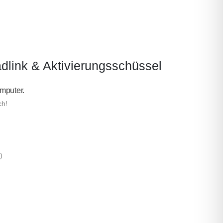
ink & Aktivierungsschüssel
mputer.
ch!
)