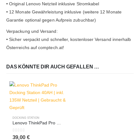
• Original Lenovo Netzteil inklusive Stromkabel
• 12 Monate Gewährleistung inklusive (weitere 12 Monate
Garantie optional gegen Aufpreis zubuchbar)
Verpackung und Versand:
• Sicher verpackt und schneller, kostenloser Versand innerhalb
Österreichs auf comptech.at!
DAS KÖNNTE DIR AUCH GEFALLEN …
DOCKING STATION
Lenovo ThinkPad Pro Docking Station 40AH | inkl. 135W Netzteil | Gebraucht & Geprüft
0
out of 5
39,00
€