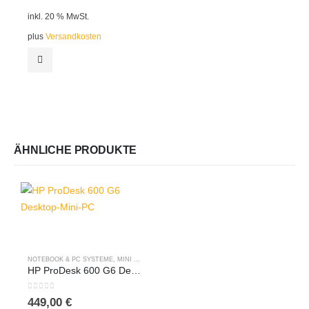
inkl. 20 % MwSt.
plus
Versandkosten
ÄHNLICHE PRODUKTE
NOTEBOOK & PC SYSTEME
,
MINI PCS
,
COMPUTER & PC SYSTEME
HP ProDesk 600 G6 Desktop-Mini-PC i7 – 10700t, 16GB RAM, 256GB m.2 Win11Pro
0
out of 5
449,00
€