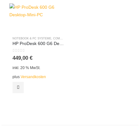
NOTEBOOK & PC SYSTEME
,
COMPUTER & PC SYSTEME
,
MINI PCS
HP ProDesk 600 G6 Desktop-Mini-PC i7 – 10700t, 16GB RAM, 256GB m.2 Win11Pro
0
out of 5
449,00
€
inkl. 20 % MwSt.
plus
Versandkosten