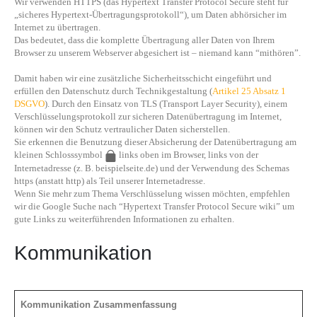
Wir verwenden HTTPS (das Hypertext Transfer Protocol Secure steht für
„sicheres Hypertext-Übertragungsprotokoll“), um Daten abhörsicher im
Internet zu übertragen.
Das bedeutet, dass die komplette Übertragung aller Daten von Ihrem
Browser zu unserem Webserver abgesichert ist – niemand kann “mithören”.
Damit haben wir eine zusätzliche Sicherheitsschicht eingeführt und
erfüllen den Datenschutz durch Technikgestaltung (
Artikel 25 Absatz 1
DSGVO
). Durch den Einsatz von TLS (Transport Layer Security), einem
Verschlüsselungsprotokoll zur sicheren Datenübertragung im Internet,
können wir den Schutz vertraulicher Daten sicherstellen.
Sie erkennen die Benutzung dieser Absicherung der Datenübertragung am
kleinen Schlosssymbol
links oben im Browser, links von der
Internetadresse (z. B. beispielseite.de) und der Verwendung des Schemas
https (anstatt http) als Teil unserer Internetadresse.
Wenn Sie mehr zum Thema Verschlüsselung wissen möchten, empfehlen
wir die Google Suche nach “Hypertext Transfer Protocol Secure wiki” um
gute Links zu weiterführenden Informationen zu erhalten.
Kommunikation
Kommunikation Zusammenfassung