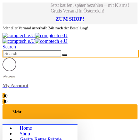
Jetzt kaufen, später bezahlen – mit Klarna!
Gratis Versand in Österreich!
ZUM SHOP!
Schneller Versand innerhalb 24h nach der Bestellung!
Search
Welcome
My Account
0
0
0
0
Mehr
Home
Shop
Geräte-Retter-Prämie