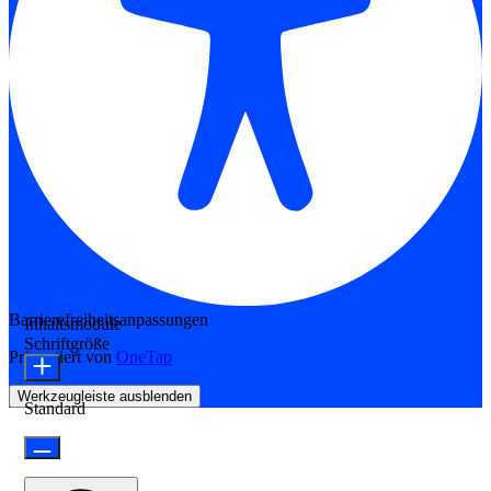
Barrierefreiheitsanpassungen
Inhaltsmodule
Schriftgröße
Präsentiert von
OneTap
Werkzeugleiste ausblenden
Standard